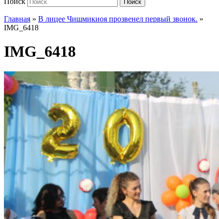
Поиск
Поиск
Главная
»
В лицее Чишмикиоя прозвенел первый звонок.
»
IMG_6418
IMG_6418