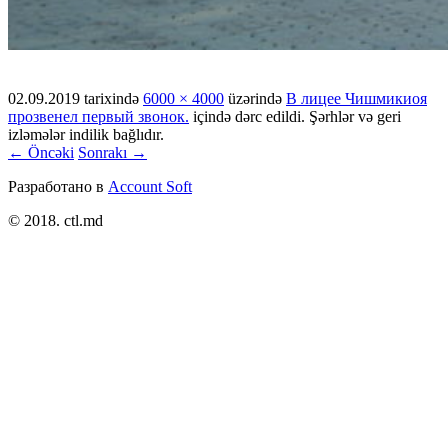
02.09.2019
tarixində
6000 × 4000
üzərində
В лицее Чишмикиоя
прозвенел первый звонок.
içində dərc edildi. Şərhlər və geri
izləmələr indilik bağlıdır.
← Öncəki
Sonrakı →
Разработано в
Account Soft
© 2018. ctl.md