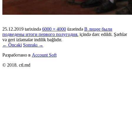
25.12.2019
tarixində
6000 × 4000
üzərində
В лицее были
подведены итоги первого полугодия.
içində dərc edildi. Şərhlər
və geri izləmələr indilik bağlıdır.
← Öncəki
Sonrakı →
Разработано в
Account Soft
© 2018. ctl.md