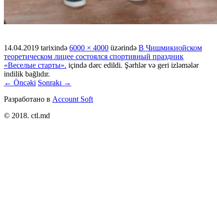
14.04.2019
tarixində
6000 × 4000
üzərində
В Чишмикиойском
теоретическом лицее состоялся спортивный праздник
«Веселые старты».
içində dərc edildi. Şərhlər və geri izləmələr
indilik bağlıdır.
← Öncəki
Sonrakı →
Разработано в
Account Soft
© 2018. ctl.md