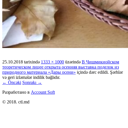
25.10.2018
tarixində
1333 × 1000
üzərində
В Чишмикиойском
теоретическом лицее открыта осенняя выставка поделок из
природного материала «Дары осени»
içində dərc edildi. Şərhlər
və geri izləmələr indilik bağlıdır.
← Öncəki
Sonrakı →
Разработано в
Account Soft
© 2018. ctl.md