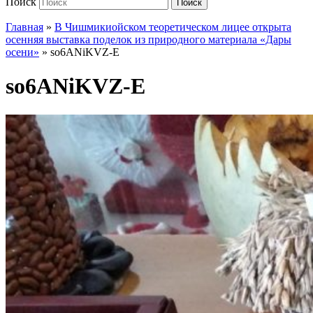
Поиск
Поиск
Главная
»
В Чишмикиойском теоретическом лицее открыта
осенняя выставка поделок из природного материала «Дары
осени»
»
so6ANiKVZ-E
so6ANiKVZ-E