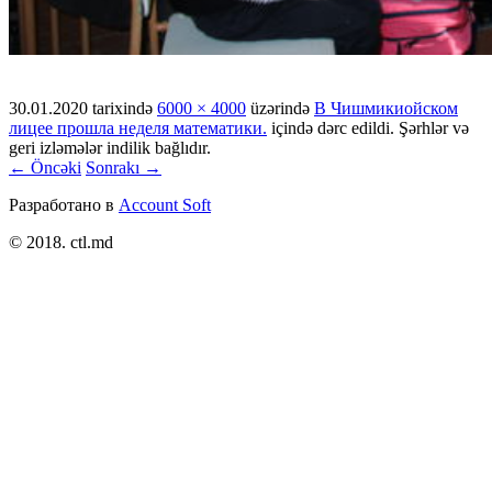
30.01.2020
tarixində
6000 × 4000
üzərində
В Чишмикиойском
лицее прошла неделя математики.
içində dərc edildi. Şərhlər və
geri izləmələr indilik bağlıdır.
← Öncəki
Sonrakı →
Разработано в
Account Soft
© 2018. ctl.md