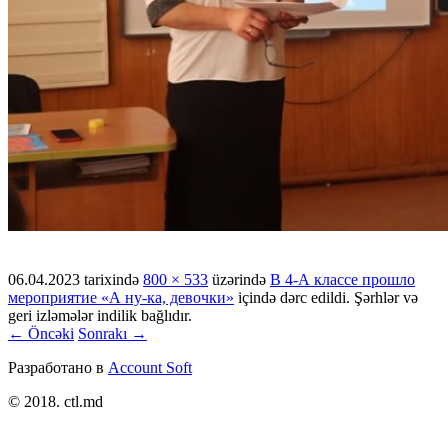
06.04.2023
tarixində
800 × 533
üzərində
В 4-А классе прошло
мероприятие «А ну-ка, девочки»
içində dərc edildi. Şərhlər və
geri izləmələr indilik bağlıdır.
← Öncəki
Sonrakı →
Разработано в
Account Soft
© 2018. ctl.md