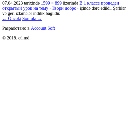
07.04.2023
tarixində
1599 × 899
üzərində
В 1 классе проведен
открытый урок на тему «Твори добро»
içində dərc edildi. Şərhlər
və geri izləmələr indilik bağlıdır.
← Öncəki
Sonrakı →
Разработано в
Account Soft
© 2018. ctl.md