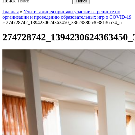
Поиск
Поиск
Главная
»
Учителя лицея приняли участие в тренинге по
организации и проведению образовательных игр о COVID-19
»
274728742_1394230624363450_3362988053038136574_n
274728742_1394230624363450_