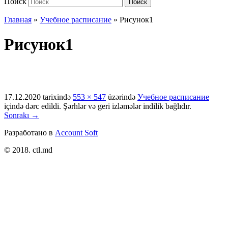
Поиск
Поиск
Главная
»
Учебное расписание
»
Рисунок1
Рисунок1
17.12.2020
tarixində
553 × 547
üzərində
Учебное расписание
içində dərc edildi. Şərhlər və geri izləmələr indilik bağlıdır.
Sonrakı →
Разработано в
Account Soft
© 2018. ctl.md