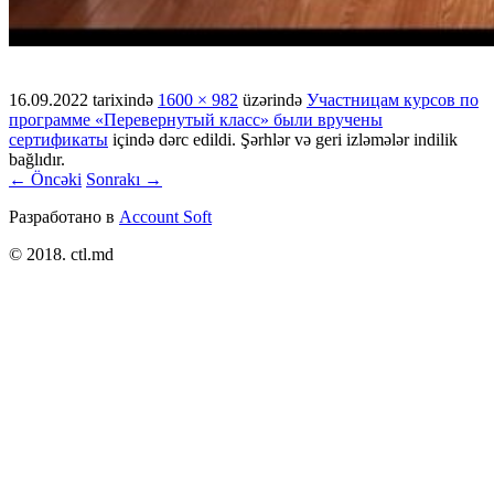
16.09.2022
tarixində
1600 × 982
üzərində
Участницам курсов по
программе «Перевернутый класс» были вручены
сертификаты
içində dərc edildi. Şərhlər və geri izləmələr indilik
bağlıdır.
← Öncəki
Sonrakı →
Разработано в
Account Soft
© 2018. ctl.md