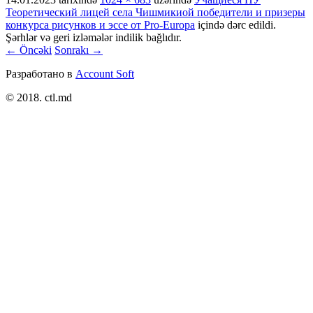
Теоретический лицей села Чишмикиой победители и призеры
конкурса рисунков и эссе от Pro-Europa
içində dərc edildi.
Şərhlər və geri izləmələr indilik bağlıdır.
← Öncəki
Sonrakı →
Разработано в
Account Soft
© 2018. ctl.md