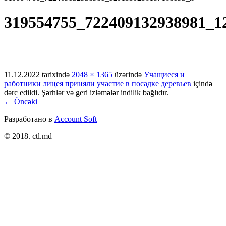
319554755_722409132938981_1
11.12.2022
tarixində
2048 × 1365
üzərində
Учащиеся и
работники лицея приняли участие в посадке деревьев
içində
dərc edildi. Şərhlər və geri izləmələr indilik bağlıdır.
← Öncəki
Разработано в
Account Soft
© 2018. ctl.md