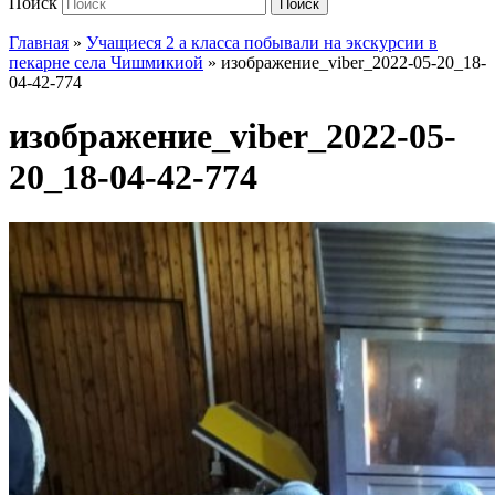
Поиск
Поиск
Главная
»
Учащиеся 2 а класса побывали на экскурсии в
пекарне села Чишмикиой
»
изображение_viber_2022-05-20_18-
04-42-774
изображение_viber_2022-05-
20_18-04-42-774