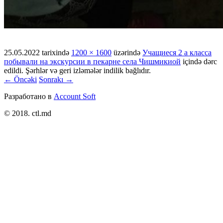
25.05.2022
tarixində
1200 × 1600
üzərində
Учащиеся 2 а класса
побывали на экскурсии в пекарне села Чишмикиой
içində dərc
edildi. Şərhlər və geri izləmələr indilik bağlıdır.
← Öncəki
Sonrakı →
Разработано в
Account Soft
© 2018. ctl.md