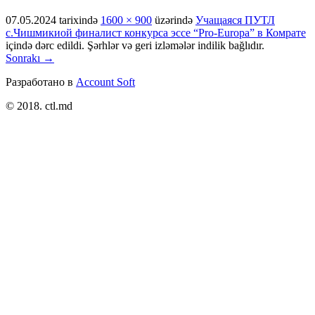
07.05.2024
tarixində
1600 × 900
üzərində
Учащаяся ПУТЛ
с.Чишмикиой финалист конкурса эссе “Pro-Europa” в Комрате
içində dərc edildi. Şərhlər və geri izləmələr indilik bağlıdır.
Sonrakı →
Разработано в
Account Soft
© 2018. ctl.md