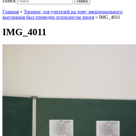
Поиск
Поиск
Главная
»
Тренинг для учителей на тему эмоционального
выгорания был проведен психологом лицея
»
IMG_4011
IMG_4011