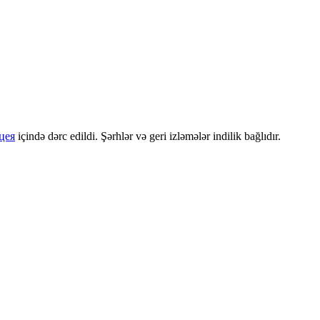
цея
içində dərc edildi. Şərhlər və geri izləmələr indilik bağlıdır.