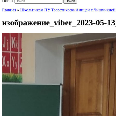
Поиск
Поиск
Главная
»
Школьникам ПУ Теоретический лицей с.Чишмикиой ра
изображение_viber_2023-05-13