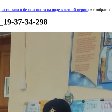
ссказали о безопасности на воде в летний период
»
изображени
_19-37-34-298