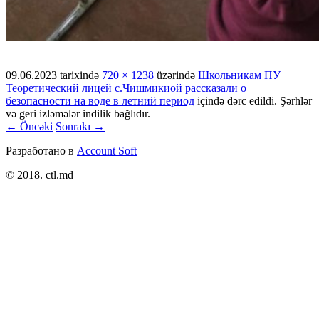
09.06.2023
tarixində
720 × 1238
üzərində
Школьникам ПУ
Теоретический лицей с.Чишмикиой рассказали о
безопасности на воде в летний период
içində dərc edildi. Şərhlər
və geri izləmələr indilik bağlıdır.
← Öncəki
Sonrakı →
Разработано в
Account Soft
© 2018. ctl.md