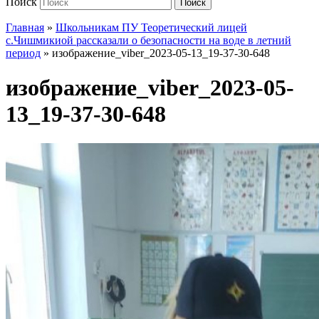
Поиск
Поиск
Главная
»
Школьникам ПУ Теоретический лицей
с.Чишмикиой рассказали о безопасности на воде в летний
период
»
изображение_viber_2023-05-13_19-37-30-648
изображение_viber_2023-05-
13_19-37-30-648