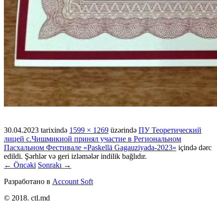
30.04.2023
tarixində
1599 × 1269
üzərində
ПУ Теоретический
лицей с.Чишмикиой принял участие в Региональном
Пасхальном Фестивале «Paskellä Gagauziyada-2023»
içində dərc
edildi. Şərhlər və geri izləmələr indilik bağlıdır.
← Öncəki
Sonrakı →
Разработано в
Account Soft
© 2018. ctl.md