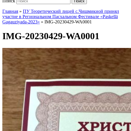
Поиск
Поиск
Главная
»
ПУ Теоретический лицей с.Чишмикиой принял
участие в Региональном Пасхальном Фестивале «Paskellä
Gagauziyada-2023»
»
IMG-20230429-WA0001
IMG-20230429-WA0001