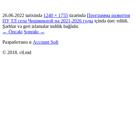
26.06.2022
tarixində
1240 × 1755
üzərində
Программа развития
ПУ ТЛ села Чишмикиой на 2021-2026 годы
içində dərc edildi.
Şərhlər və geri izləmələr indilik bağlıdır.
← Öncəki
Sonrakı →
Разработано в
Account Soft
© 2018. ctl.md