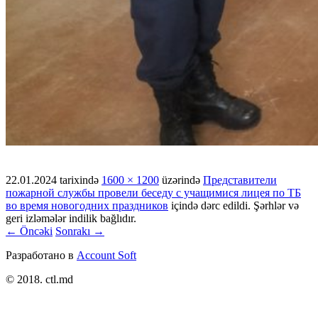
22.01.2024
tarixində
1600 × 1200
üzərində
Представители
пожарной службы провели беседу с учащимися лицея по ТБ
во время новогодних праздников
içində dərc edildi. Şərhlər və
geri izləmələr indilik bağlıdır.
← Öncəki
Sonrakı →
Разработано в
Account Soft
© 2018. ctl.md