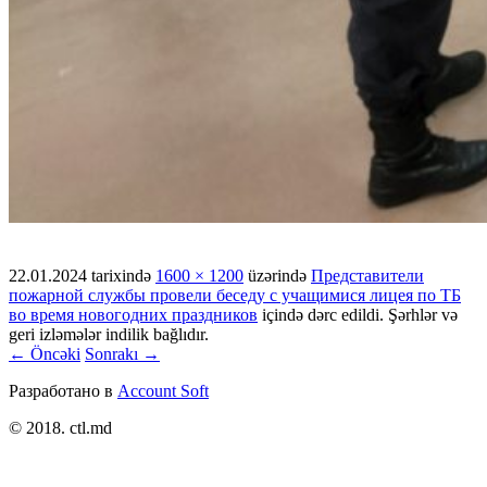
22.01.2024
tarixində
1600 × 1200
üzərində
Представители
пожарной службы провели беседу с учащимися лицея по ТБ
во время новогодних праздников
içində dərc edildi. Şərhlər və
geri izləmələr indilik bağlıdır.
← Öncəki
Sonrakı →
Разработано в
Account Soft
© 2018. ctl.md