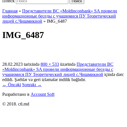
Поиск
Поиск
Главная
»
Представители BC «Moldinconbank» SA провели
информационные беседы с учащимися ПУ Теоретический
лицей с.Чишмикиой
»
IMG_6487
IMG_6487
28.02.2023
tarixində
800 × 533
üzərində
Представители BC
«Moldinconbank» SA провели информационные беседы с
учащимися ПУ Теоретический лицей с.Чишмикиой
içində dərc
edildi. Şərhlər və geri izləmələr indilik bağlıdır.
← Öncəki
Sonrakı →
Разработано в
Account Soft
© 2018. ctl.md