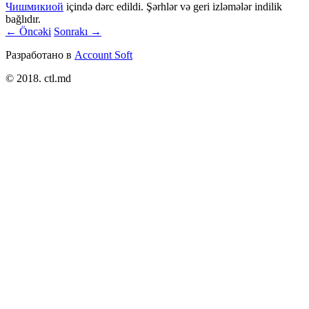
Чишмикиой
içində dərc edildi. Şərhlər və geri izləmələr indilik
bağlıdır.
← Öncəki
Sonrakı →
Разработано в
Account Soft
© 2018. ctl.md