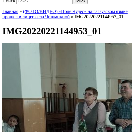
Поиск
Поиск
Главная
»
(ФОТО/ВИДЕО) «Поле Чудес» на гагаузском языке
прошел в лицее села Чишмикиой
»
IMG20220221144953_01
IMG20220221144953_01