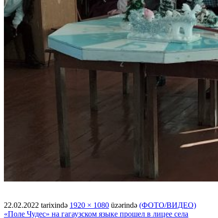
22.02.2022
tarixində
1920 × 1080
üzərində
(ФОТО/ВИДЕО)
«Поле Чудес» на гагаузском языке прошел в лицее села