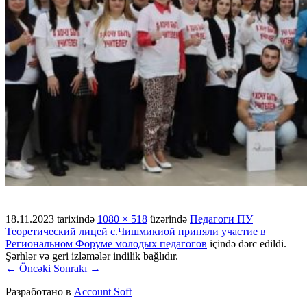
18.11.2023
tarixində
1080 × 518
üzərində
Педагоги ПУ
Теоретический лицей с.Чишмикиой приняли участие в
Региональном Форуме молодых педагогов
içində dərc edildi.
Şərhlər və geri izləmələr indilik bağlıdır.
← Öncəki
Sonrakı →
Разработано в
Account Soft