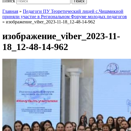
Поиск
Поиск
Главная
»
Педагоги ПУ Теоретический лицей с.Чишмикиой
приняли участие в Региональном Форуме молодых педагогов
»
изображение_viber_2023-11-18_12-48-14-962
изображение_viber_2023-11-
18_12-48-14-962