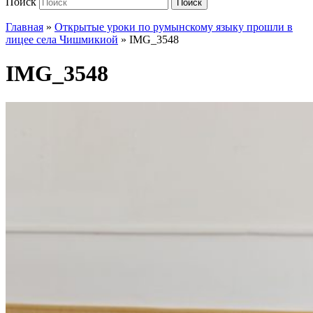
Поиск
Поиск
Главная
»
Открытые уроки по румынскому языку прошли в
лицее села Чишмикиой
»
IMG_3548
IMG_3548