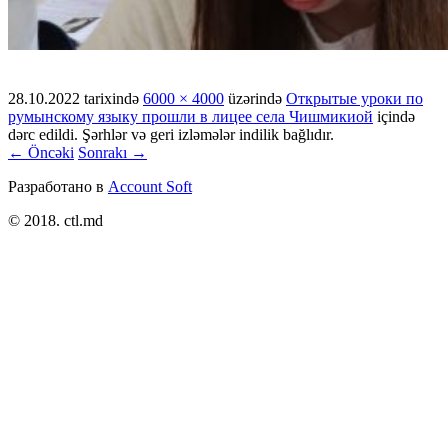
28.10.2022
tarixində
6000 × 4000
üzərində
Открытые уроки по
румынскому языку прошли в лицее села Чишмикиой
içində
dərc edildi. Şərhlər və geri izləmələr indilik bağlıdır.
← Öncəki
Sonrakı →
Разработано в
Account Soft
© 2018. ctl.md