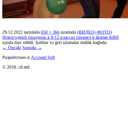
29.12.2022
tarixində
650 × 366
üzərində
(ВИДЕО+ФОТО)
Новогодний праздник в 8-12 классах прошел в форме КВН
içində dərc edildi. Şərhlər və geri izləmələr indilik bağlıdır.
← Öncəki
Sonrakı →
Разработано в
Account Soft
© 2018. ctl.md