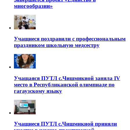
многообразии»
Учащиеся поздравили с профессиональным
праздником школьную медсестру
Учащаяся ПУТЛ с.Чишмикиой заняла IV
место в Республиканской олимпиаде по
гагаузскому языку
Учащиеся ПУТЛ с.Чишмикиой приняли