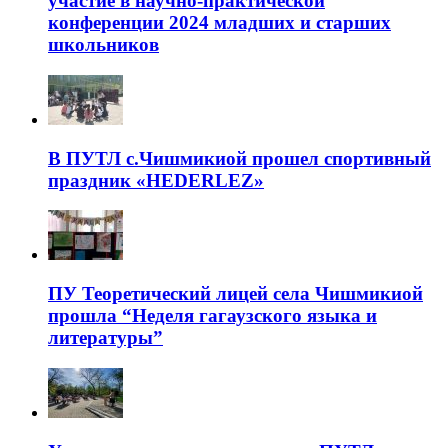
участие в научно-практической
конференции 2024 младших и старших
школьников
В ПУТЛ с.Чишмикиой прошел спортивный
праздник «HEDERLEZ»
ПУ Теоретический лицей села Чишмикиой
прошла “Неделя гагаузского языка и
литературы”