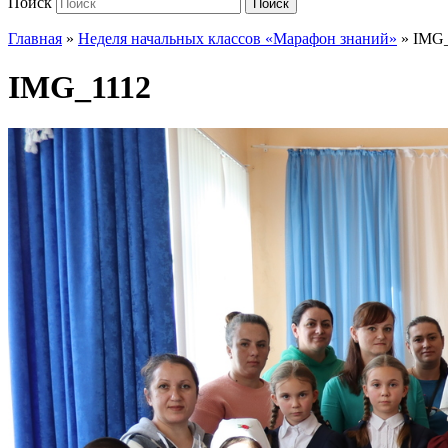
Поиск
Поиск
Главная
»
Неделя начальных классов «Марафон знаний»
»
IMG_
IMG_1112