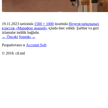
19.11.2023
tarixində
1500 × 1000
üzərində
Неделя начальных
классов «Марафон знаний»
içində dərc edildi. Şərhlər və geri
izləmələr indilik bağlıdır.
← Öncəki
Sonrakı →
Разработано в
Account Soft
© 2018. ctl.md