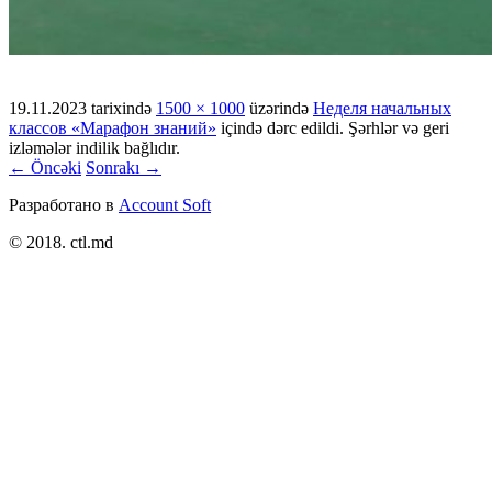
19.11.2023
tarixində
1500 × 1000
üzərində
Неделя начальных
классов «Марафон знаний»
içində dərc edildi. Şərhlər və geri
izləmələr indilik bağlıdır.
← Öncəki
Sonrakı →
Разработано в
Account Soft
© 2018. ctl.md