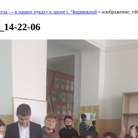
села — в наших руках» в лицее с. Чишмикиой
»
изображение_vib
_14-22-06