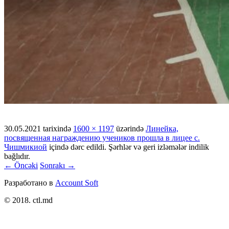
30.05.2021
tarixində
1600 × 1197
üzərində
Линейка,
посвященная награждению учеников прошла в лицее с.
Чишмикиой
içində dərc edildi. Şərhlər və geri izləmələr indilik
bağlıdır.
← Öncəki
Sonrakı →
Разработано в
Account Soft
© 2018. ctl.md