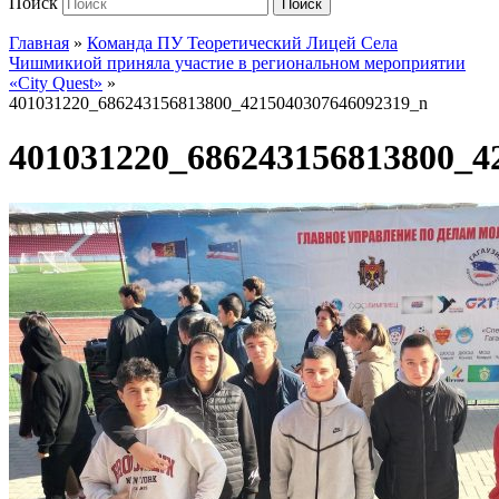
Поиск
Поиск
Главная
»
Команда ПУ Теоретический Лицей Села
Чишмикиой приняла участие в региональном мероприятии
«City Quest»
»
401031220_686243156813800_4215040307646092319_n
401031220_686243156813800_4