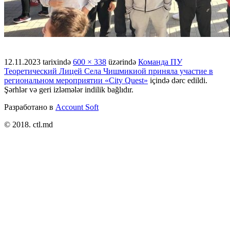
12.11.2023
tarixində
600 × 338
üzərində
Команда ПУ
Теоретический Лицей Села Чишмикиой приняла участие в
региональном мероприятии «City Quest»
içində dərc edildi.
Şərhlər və geri izləmələr indilik bağlıdır.
Разработано в
Account Soft
© 2018. ctl.md