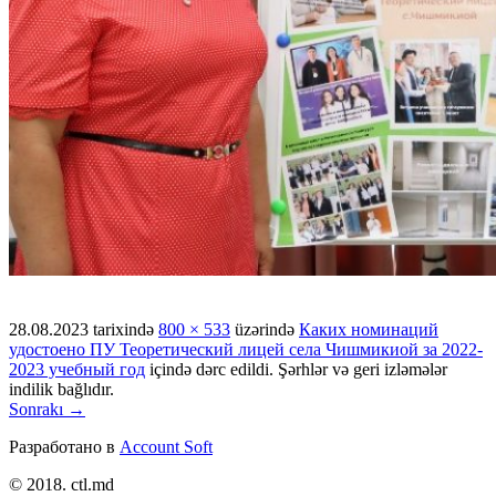
28.08.2023
tarixində
800 × 533
üzərində
Каких номинаций
удостоено ПУ Теоретический лицей села Чишмикиой за 2022-
2023 учебный год
içində dərc edildi. Şərhlər və geri izləmələr
indilik bağlıdır.
Sonrakı →
Разработано в
Account Soft
© 2018. ctl.md