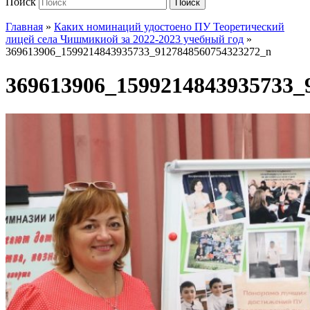
Поиск
Поиск
Главная
»
Каких номинаций удостоено ПУ Теоретический
лицей села Чишмикиой за 2022-2023 учебный год
»
369613906_1599214843935733_9127848560754323272_n
369613906_1599214843935733_