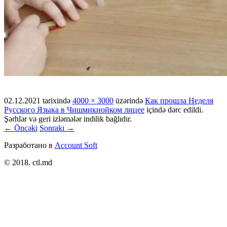
02.12.2021
tarixində
4000 × 3000
üzərində
Как прошла Неделя
Русского Языка в Чишмикиойком лицее
içində dərc edildi.
Şərhlər və geri izləmələr indilik bağlıdır.
← Öncəki
Sonrakı →
Разработано в
Account Soft
© 2018. ctl.md