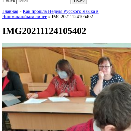
Поиск
Поиск
Главная
»
Как прошла Неделя Русского Языка в
Чишмикиойком лицее
»
IMG20211124105402
IMG20211124105402