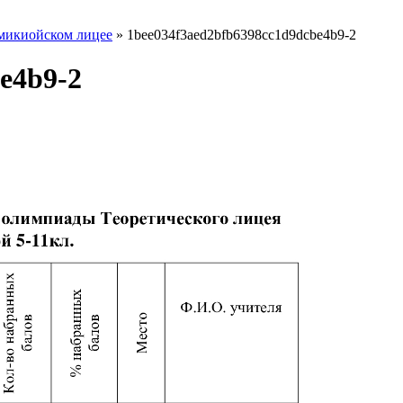
микиойском лицее
»
1bee034f3aed2bfb6398cc1d9dcbe4b9-2
e4b9-2