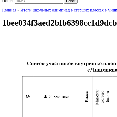
Поиск
Поиск
Главная
»
Итоги школьных олимпиад в старших классах в Чиш
1bee034f3aed2bfb6398cc1d9dcb