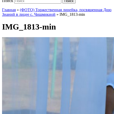
Поиск
Поиск
Главная
»
(ФОТО) Торжественная линейка, посвященная Дню
Знаний в лицее с. Чишмикиой
»
IMG_1813-min
IMG_1813-min