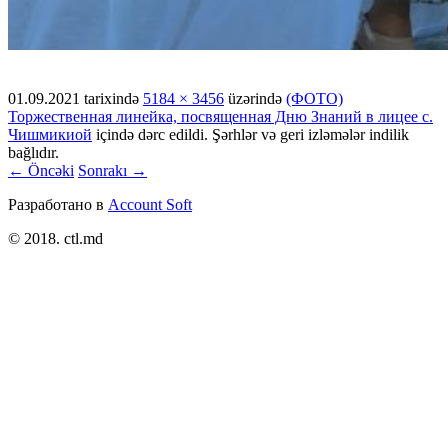
01.09.2021
tarixində
5184 × 3456
üzərində
(ФОТО)
Торжественная линейка, посвященная Дню Знаний в лицее с.
Чишмикиой
içində dərc edildi. Şərhlər və geri izləmələr indilik
bağlıdır.
← Öncəki
Sonrakı →
Разработано в
Account Soft
© 2018. ctl.md