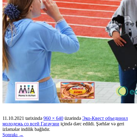
11.10.2021
tarixində
960 × 640
üzərində
Эко-Квест объединил
молодежь со всей Гагаузии
içində dərc edildi. Şərhlər və geri
izləmələr indilik bağlıdır.
Sonrakı →