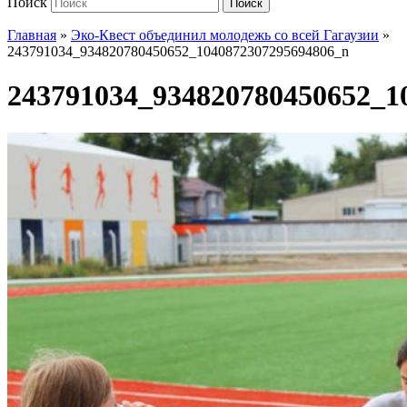
Поиск
Поиск
Главная
»
Эко-Квест объединил молодежь со всей Гагаузии
»
243791034_934820780450652_1040872307295694806_n
243791034_934820780450652_1