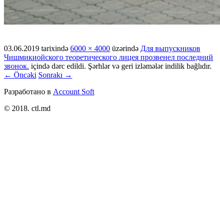
03.06.2019
tarixində
6000 × 4000
üzərində
Для выпускников
Чишмикиойского теоретического лицея прозвенел последний
звонок.
içində dərc edildi. Şərhlər və geri izləmələr indilik bağlıdır.
← Öncəki
Sonrakı →
Разработано в
Account Soft
© 2018. ctl.md