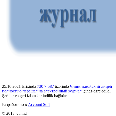
25.10.2021
tarixində
730 × 587
üzərində
Чишмикиойский лицей
полностью перешёл на электронный журнал
içində dərc edildi.
Şərhlər və geri izləmələr indilik bağlıdır.
Разработано в
Account Soft
© 2018. ctl.md