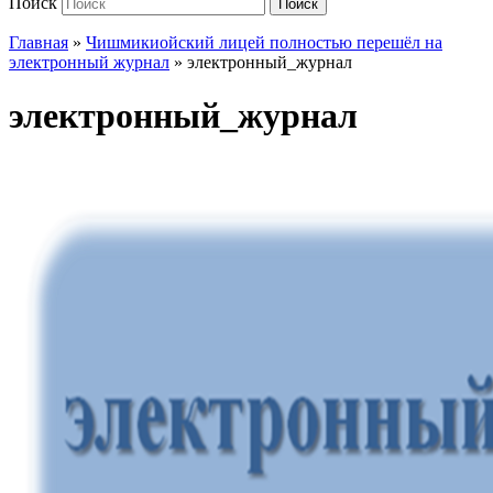
Поиск
Поиск
Главная
»
Чишмикиойский лицей полностью перешёл на
электронный журнал
»
электронный_журнал
электронный_журнал