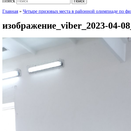
Поиск
Поиск
Главная
»
Четыре призовых места в районной олимпиаде по ф
изображение_viber_2023-04-08