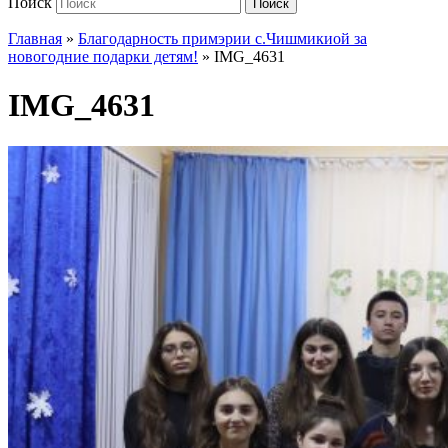
Поиск
Поиск
Главная
»
Благодарность примэрии с.Чишмикиой за
новогодние подарки детям!
»
IMG_4631
IMG_4631