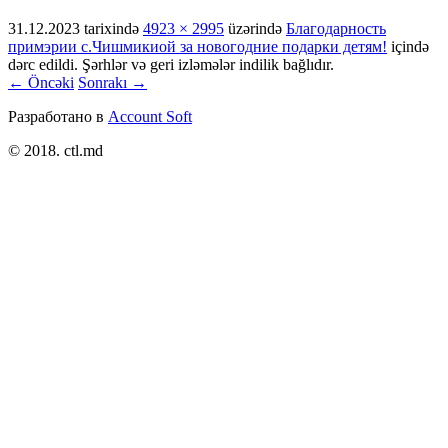
31.12.2023
tarixində
4923 × 2995
üzərində
Благодарность
примэрии с.Чишмикиой за новогодние подарки детям!
içində
dərc edildi. Şərhlər və geri izləmələr indilik bağlıdır.
← Öncəki
Sonrakı →
Разработано в
Account Soft
© 2018. ctl.md