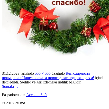
31.12.2023
tarixində
555 × 555
üzərində
Благодарность
примэрии с.Чишмикиой за новогодние подарки детям!
içində
dərc edildi. Şərhlər və geri izləmələr indilik bağlıdır.
Sonrakı →
Разработано в
Account Soft
© 2018. ctl.md