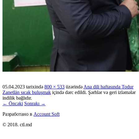
05.04.2023
tarixində
800 × 533
üzərində
Ana dili haftasında Todur
Zanetlän sıcak buluşmak
içində dərc edildi. Şərhlər və geri izləmələr
indilik bağlıdır.
← Öncəki
Sonrakı →
Разработано в
Account Soft
© 2018. ctl.md