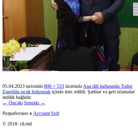
05.04.2023
tarixində
800 × 533
üzərində
Ana dili haftasında Todur
Zanetlän sıcak buluşmak
içində dərc edildi. Şərhlər və geri izləmələr
indilik bağlıdır.
← Öncəki
Sonrakı →
Разработано в
Account Soft
© 2018. ctl.md