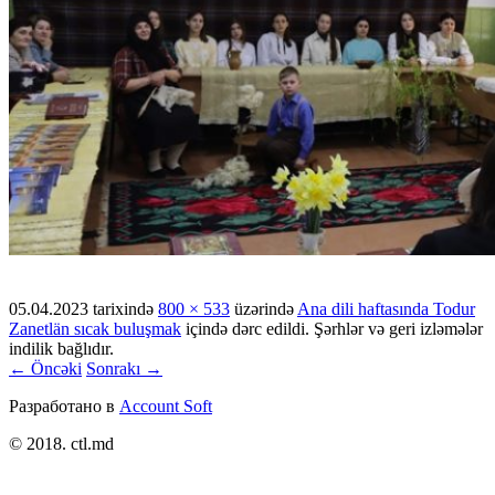
05.04.2023
tarixində
800 × 533
üzərində
Ana dili haftasında Todur
Zanetlän sıcak buluşmak
içində dərc edildi. Şərhlər və geri izləmələr
indilik bağlıdır.
← Öncəki
Sonrakı →
Разработано в
Account Soft
© 2018. ctl.md