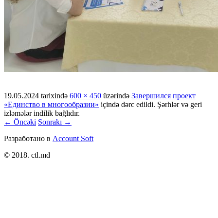
19.05.2024
tarixində
600 × 450
üzərində
Завершился проект
«Единство в многообразии»
içində dərc edildi. Şərhlər və geri
izləmələr indilik bağlıdır.
← Öncəki
Sonrakı →
Разработано в
Account Soft
© 2018. ctl.md