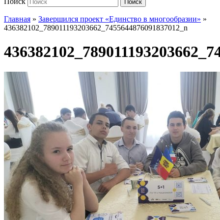
Поиск
Поиск
Главная
»
Завершился проект «Единство в многообразии»
»
436382102_789011193203662_7455644876091837012_n
436382102_789011193203662_7