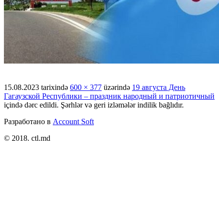
15.08.2023
tarixində
600 × 377
üzərində
19 августа День
Гагаузской Республики – праздник народный и патриотичный
içində dərc edildi. Şərhlər və geri izləmələr indilik bağlıdır.
Разработано в
Account Soft
© 2018. ctl.md