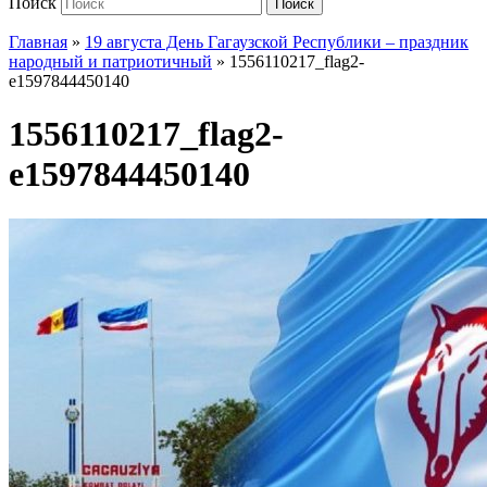
Поиск
Поиск
Главная
»
19 августа День Гагаузской Республики – праздник
народный и патриотичный
»
1556110217_flag2-
e1597844450140
1556110217_flag2-
e1597844450140